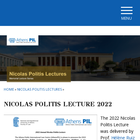
Skip to main navigation
Skip to main content
Skip to page footer
MENU
HOME
»
NICOLAS POLITIS LECTURES
»
NICOLAS POLITIS LECTURE 2022
The 2022 Nicolas
Politis Lecture
was delivered by
Prof.
Hélène Ruiz